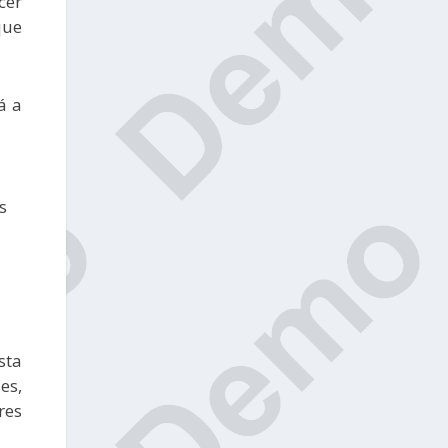
cer
que
á a
s
sta
es,
res