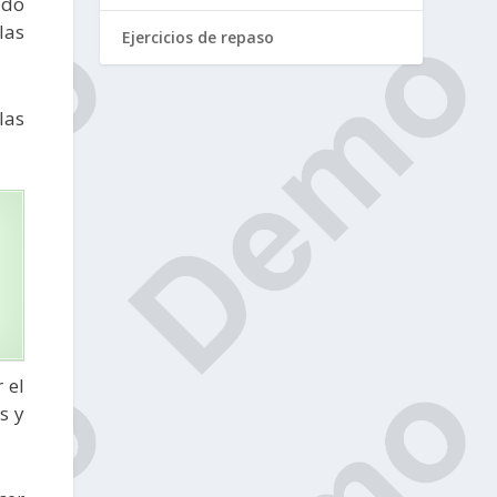
ido
las
Ejercicios de repaso
las
 el
s y