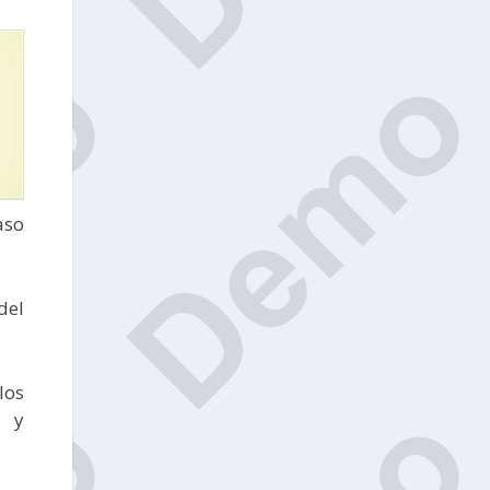
aso
del
los
s y