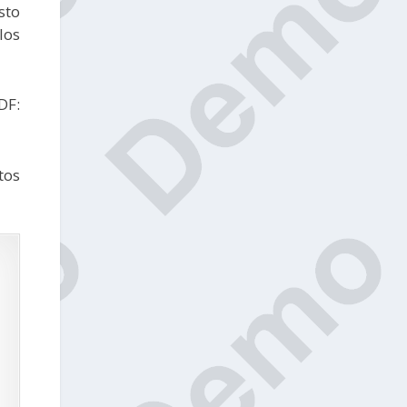
sto
los
DF:
tos